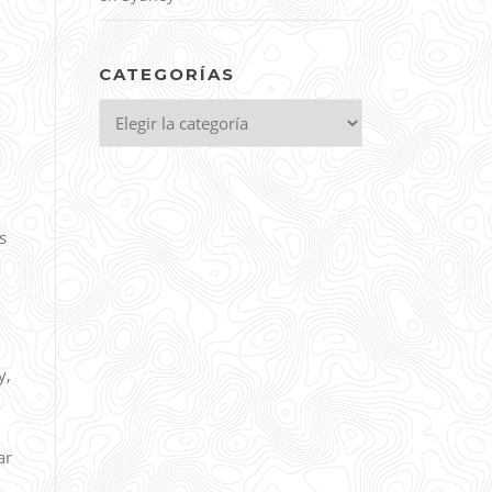
CATEGORÍAS
Categorías
s
y,
ar