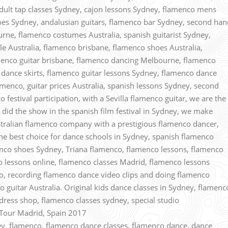
dult tap classes Sydney, cajon lessons Sydney, flamenco mens
oes Sydney, andalusian guitars, flamenco bar Sydney, second han
urne, flamenco costumes Australia, spanish guitarist Sydney,
ale Australia, flamenco brisbane, flamenco shoes Australia,
menco guitar brisbane, flamenco dancing Melbourne, flamenco
 dance skirts, flamenco guitar lessons Sydney, flamenco dance
amenco, guitar prices Australia, spanish lessons Sydney, second
festival participation, with a Sevilla flamenco guitar, we are the
did the show in the spanish film festival in Sydney, we make
stralian flamenco company with a prestigious flamenco dancer,
he best choice for dance schools in Sydney, spanish flamenco
enco shoes Sydney, Triana flamenco, flamenco lessons, flamenco
o lessons online, flamenco classes Madrid, flamenco lessons
co, recording flamenco dance video clips and doing flamenco
 guitar Australia. Original kids dance classes in Sydney, flamenc
 dress shop, flamenco classes sydney, special studio
Tour Madrid, Spain 2017
ney, flamenco, flamenco dance classes, flamenco dance, dance