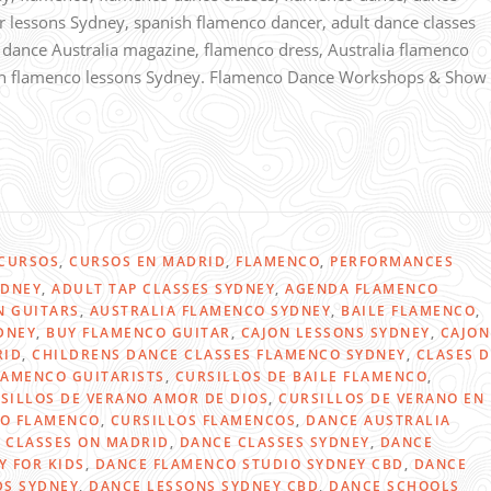
r lessons Sydney, spanish flamenco dancer, adult dance classes
, dance Australia magazine, flamenco dress, Australia flamenco
ish flamenco lessons Sydney. Flamenco Dance Workshops & Show
CURSOS
,
CURSOS EN MADRID
,
FLAMENCO
,
PERFORMANCES
YDNEY
,
ADULT TAP CLASSES SYDNEY
,
AGENDA FLAMENCO
N GUITARS
,
AUSTRALIA FLAMENCO SYDNEY
,
BAILE FLAMENCO
,
DNEY
,
BUY FLAMENCO GUITAR
,
CAJON LESSONS SYDNEY
,
CAJON
RID
,
CHILDRENS DANCE CLASSES FLAMENCO SYDNEY
,
CLASES D
AMENCO GUITARISTS
,
CURSILLOS DE BAILE FLAMENCO
,
SILLOS DE VERANO AMOR DE DIOS
,
CURSILLOS DE VERANO EN
NO FLAMENCO
,
CURSILLOS FLAMENCOS
,
DANCE AUSTRALIA
 CLASSES ON MADRID
,
DANCE CLASSES SYDNEY
,
DANCE
Y FOR KIDS
,
DANCE FLAMENCO STUDIO SYDNEY CBD
,
DANCE
DS SYDNEY
,
DANCE LESSONS SYDNEY CBD
,
DANCE SCHOOLS