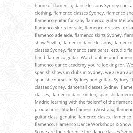
home of flamenco, dance lessons Sydney cbd, a
clothing, flamenco classes Sydney, flamenco sh
flamenco guitar for sale, flamenco guitar Melbo
flamenco skirts for sale, flamenco dresses for s
flamenco adelaide, flamenco skirts Sydney, fla
show Sevilla, flamenco dance lessons, flamenco
classes Sydney, flamenco sara baras, estudio fl
hand flamenco guitar. Watch online our flamenco 
flamenco dance academy you’re looking for. We 
spanish shows in clubs in Sydney, we are an au
spanish courses in Sydney and guitars Sydney.T
classes Sydney, dancehall classes Sydney, flam
classes, flamenco dance video, spanish flamenc
Madrid learning with the “solera” of the flamen
productions. Studio flamenco Australia, flamenco
guitar class, genuine flamenco clases, flamenco
flamenco. Flamenco Dance Workshops & Show 
So we are the reference for: dance classes Syd