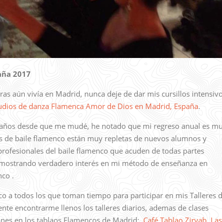
paña 2017
s aún vivía en Madrid, nunca deje de dar mis cursillos intensiv
udios de danza Flamenca Amor de Dios en Madrid, España
.
os años desde que me mudé, he notado que mi regreso anual es m
es de baile flamenco están muy repletas de nuevos alumnos y
rofesionales del baile flamenco que acuden de todas partes
, mostrando verdadero interés en mi método de enseñanza en
nco .
 a todos los que toman tiempo para participar en mis Talleres 
te encontrarme llenos los talleres diarios, ademas de clases
iones en los tablaos Flamencos de Madrid:
Café Tablao Ziryab
,
Las