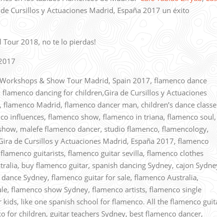
de Cursillos y Actuaciones Madrid, España 2017 un éxito
 Tour 2018, no te lo pierdas!
 2017
e Workshops & Show Tour Madrid, Spain 2017, flamenco dance
 flamenco dancing for children,Gira de Cursillos y Actuaciones
flamenco Madrid, flamenco dancer man, children’s dance classe
 influences, flamenco show, flamenco in triana, flamenco soul,
show, malefe flamenco dancer, studio flamenco, flamencology,
ira de Cursillos y Actuaciones Madrid, España 2017, flamenco
lamenco guitarists, flamenco guitar sevilla, flamenco clothes
tralia, buy flamenco guitar, spanish dancing Sydney, cajon Sydne
dance Sydney, flamenco guitar for sale, flamenco Australia,
sale, flamenco show Sydney, flamenco artists, flamenco single
 kids, like one spanish school for flamenco. All the flamenco guit
o for children, guitar teachers Sydney, best flamenco dancer,