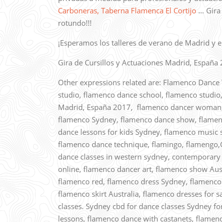
Carboneras,
Taberna Flamenca El Cortijo
… Gira 
rotundo!!!
¡Esperamos los talleres de verano de Madrid y el
Gira de Cursillos y Actuaciones Madrid, España
Other expressions related are: Flamenco Danc
studio, flamenco dance school, flamenco studio,
Madrid, España 2017, flamenco dancer woman, 
flamenco Sydney, flamenco dance show, flamenco
dance lessons for kids Sydney, flamenco music 
flamenco dance technique, flamingo, flamengo,G
dance classes in western sydney, contemporary f
online, flamenco dancer art, flamenco show Aus
flamenco red, flamenco dress Sydney, flamenco 
flamenco skirt Australia, flamenco dresses for 
classes. Sydney cbd for dance classes Sydney for
lessons, flamenco dance with castanets, flamenc