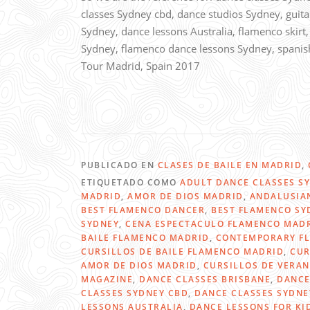
classes Sydney cbd, dance studios Sydney, guita
Sydney, dance lessons Australia, flamenco skirt
Sydney, flamenco dance lessons Sydney, span
Tour Madrid, Spain 2017
PUBLICADO EN
CLASES DE BAILE EN MADRID
,
ETIQUETADO COMO
ADULT DANCE CLASSES S
MADRID
,
AMOR DE DIOS MADRID
,
ANDALUSIA
BEST FLAMENCO DANCER
,
BEST FLAMENCO SY
SYDNEY
,
CENA ESPECTACULO FLAMENCO MAD
BAILE FLAMENCO MADRID
,
CONTEMPORARY FL
CURSILLOS DE BAILE FLAMENCO MADRID
,
CUR
AMOR DE DIOS MADRID
,
CURSILLOS DE VERA
MAGAZINE
,
DANCE CLASSES BRISBANE
,
DANCE
CLASSES SYDNEY CBD
,
DANCE CLASSES SYDNE
LESSONS AUSTRALIA
,
DANCE LESSONS FOR KI