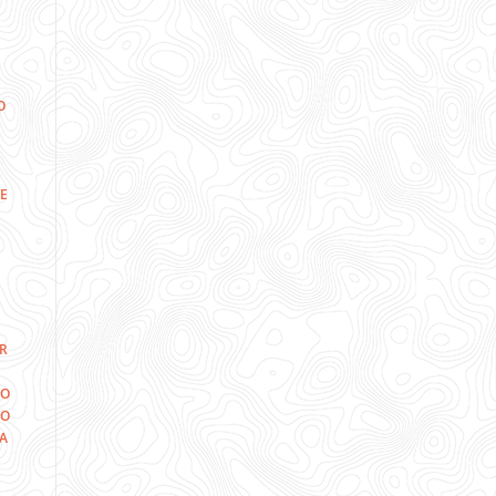
O
E
R
CO
CO
A