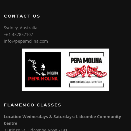
CONTACT US
Sydney, Australia
+61 487857107
info@pepamolina.com
FLAMENCO CLASSES
Location Wednesdays & Saturdays: Lidcombe Community
Centre
3 Bridge St. Lidcombe NSW 2141