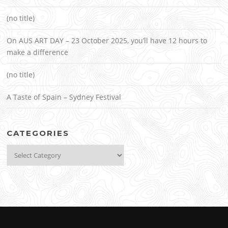
(no title)
On AUS ART DAY – 23 October 2025, you’ll have 12 hours to
make a difference
(no title)
A Taste of Spain – Sydney Festival
CATEGORIES
Categories