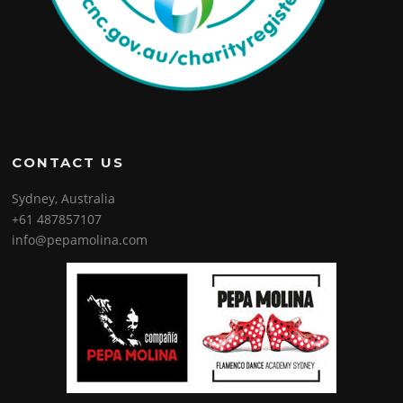
CONTACT US
Sydney, Australia
+61 487857107
info@pepamolina.com