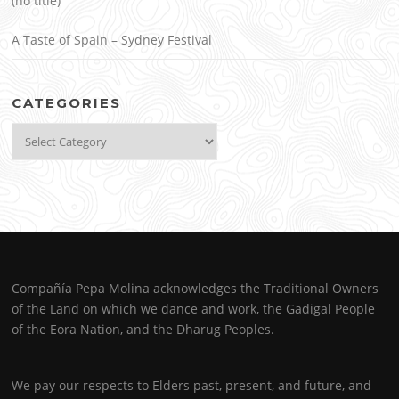
(no title)
A Taste of Spain – Sydney Festival
CATEGORIES
Categories
Compañía Pepa Molina acknowledges the Traditional Owners
of the Land on which we dance and work, the Gadigal People
of the Eora Nation, and the Dharug Peoples.
We pay our respects to Elders past, present, and future, and