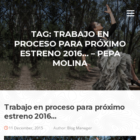
Skip
to
Menu
content
TAG:
TRABAJO EN
PROCESO PARA PRÓXIMO
ESTRENO 2016… – PEPA
MOLINA
Trabajo en proceso para próximo
estreno 2016…
11 December, 2015
Author:
Blog Manager