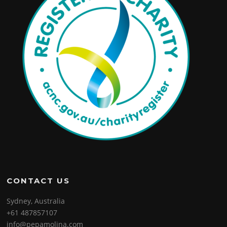
CONTACT US
Sydney, Australia
+61 487857107
info@pepamolina.com