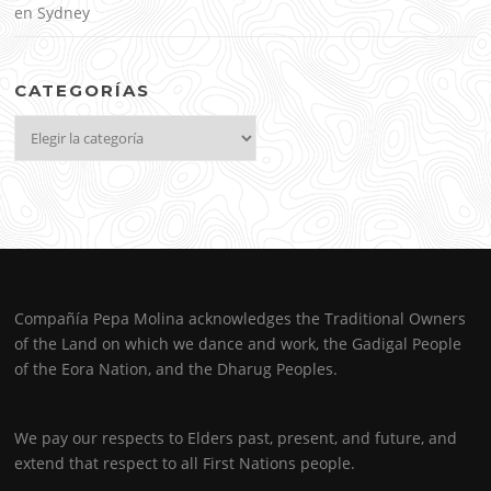
en Sydney
CATEGORÍAS
Categorías
Compañía Pepa Molina acknowledges the Traditional Owners
of the Land on which we dance and work, the Gadigal People
of the Eora Nation, and the Dharug Peoples.
We pay our respects to Elders past, present, and future, and
extend that respect to all First Nations people.