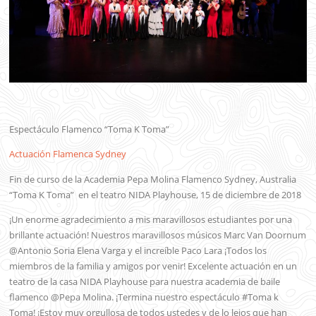
Espectáculo Flamenco “Toma K Toma”
Actuación Flamenca Sydney
Fin de curso de la Academia Pepa Molina Flamenco Sydney, Australia
“Toma K Toma” en el teatro NIDA Playhouse, 15 de diciembre de 2018
¡Un enorme agradecimiento a mis maravillosos estudiantes por una
brillante actuación! Nuestros maravillosos músicos Marc Van Doornum
@Antonio Soria Elena Varga y el increíble Paco Lara ¡Todos los
miembros de la familia y amigos por venir! Excelente actuación en un
teatro de la casa NIDA Playhouse para nuestra academia de baile
flamenco @Pepa Molina. ¡Termina nuestro espectáculo #Toma k
Toma! ¡Estoy muy orgullosa de todos ustedes y de lo lejos que han