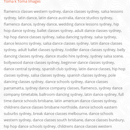
Toma k Toma Images
flamenco classes western sydney, dance classes sydney, salsa lessons
sydney, latin dance, latin dance australia, dance studios sydney,
flamenco dance, sydney dance, wedding dance lessons sydney, hip
hop dance sydney, ballet classes sydney, adult dance classes sydney,
hip hop dance classes sydney, salsa dancing sydney, salsa sydney,
dance lessons sydney, salsa dance classes sydney, latin dance classes
sydney, adult ballet classes sydney, toddler dance classes sydney, belly
dancing classes sydney, dance studio hire sydney, sydney salsa scene,
bollywood dance classes sydney, beginner dance classes sydney,
dance central sydney, spanish club sydney, latin dance classes, hip hop
classes sydney, salsa classes sydney, spanish classes sydney, pole
dancing classes sydney, dance schools sydney, dance classes
parramatta, sydney dance company classes, flamenco, sydney dance
company timetable, ballroom dancing sydney, latin dance sydney, full
time dance schools brisbane, latin american dance classes sydney,
childrens dance classes brisbane northside, dance schools eastern
suburbs sydney, break dance classes melbourne, dance schools
western sydney, dance classes south brisbane, dance classes bunbury,
hip hop dance schools sydney, childrens dance classes western