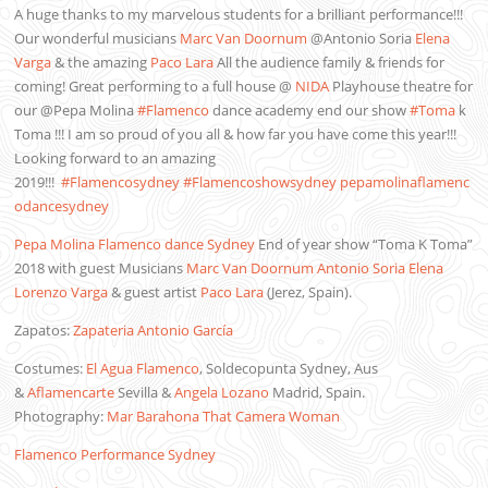
A huge thanks to my marvelous students for a brilliant performance!!!
Our wonderful musicians
Marc Van Doornum
@Antonio Soria
Elena
Varga
& the amazing
Paco Lara
All the audience family & friends for
coming! Great performing to a full house @
NIDA
Playhouse theatre for
our @Pepa Molina
#Flamenco
dance academy end our show
#Toma
k
Toma !!! I am so proud of you all & how far you have come this year!!!
Looking forward to an amazing
2019!!!
#Flamencosydney
#Flamencoshowsydney
pepamolinaflamenc
odancesydney
Pepa Molina Flamenco dance Sydney
End of year show “Toma K Toma”
2018 with guest Musicians
Marc Van Doornum
Antonio Soria
Elena
Lorenzo Varga
& guest artist
Paco Lara
(Jerez, Spain).
Zapatos:
Zapateria Antonio García
Costumes:
El Agua Flamenco
, Soldecopunta Sydney, Aus
&
Aflamencarte
Sevilla &
Angela Lozano
Madrid, Spain.
Photography:
Mar Barahona
That Camera Woman
Flamenco Performance Sydney