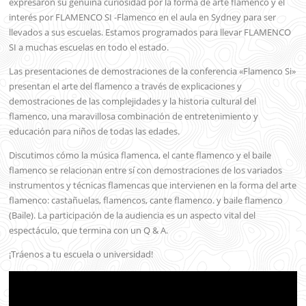
expresaron su genuina curiosidad por la forma de arte flamenco y el
interés por FLAMENCO SI -Flamenco en el aula en Sydney para ser
llevados a sus escuelas. Estamos programados para llevar FLAMENCO
SI a muchas escuelas en todo el estado.
Las presentaciones de demostraciones de la conferencia «Flamenco Si»
presentan el arte del flamenco a través de explicaciones y
demostraciones de las complejidades y la historia cultural del
flamenco, una maravillosa combinación de entretenimiento y
educación para niños de todas las edades.
Discutimos cómo la música flamenca, el cante flamenco y el baile
flamenco se relacionan entre sí con demostraciones de los variados
instrumentos y técnicas flamencas que intervienen en la forma del arte
flamenco: castañuelas, flamencos, cante flamenco. y baile flamenco
(Baile). La participación de la audiencia es un aspecto vital del
espectáculo, que termina con un Q & A.
¡Tráenos a tu escuela o universidad!