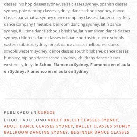
classes, hip hop classes sydney, salsa classes sydney, spanish classes
sydney, pole dancing classes sydney, dance schools sydney, dance
classes parramatta, sydney dance company classes, flamenco, sydney
dance company timetable, ballroom dancing sydney, latin dance
sydney, full time dance schools brisbane, latin american dance classes
sydney, childrens dance classes brisbane northside, dance schools
eastern suburbs sydney, break dance classes melbourne, dance
schools western sydney, dance classes south brisbane, dance classes
bunbury, hip hop dance schools sydney, childrens dance classes
western sydney,
In School Flamenco Sydney, Flamenco en el aula
en Sydney . Flamenco en el aula en Sydney
PUBLICADO EN
CURSOS
ETIQUETADO COMO
ADULT BALLET CLASSES SYDNEY
,
ADULT DANCE CLASSES SYDNEY
,
BALLET CLASSES SYDNEY
,
BALLROOM DANCING SYDNEY
,
BEGINNER DANCE CLASSES