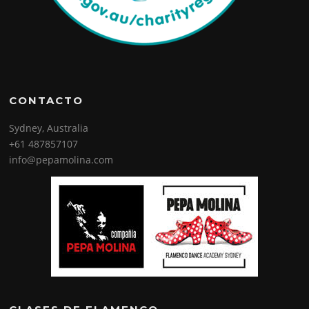
CONTACTO
Sydney, Australia
+61 487857107
info@pepamolina.com