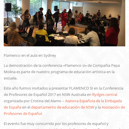
Flamenco en el aula en Sydney
La demostración de la conferencia «Flamenco si» de Compañía Pepa
Molina es parte de nuestro programa de educación artística en la
escuela.
Este año fuimos invitados a presentar FLAMENCO SI en la Conferencia
de Profesores de Español 2017 en NSW Australia en
Rydges central
organizada por Cristina del Alamo –
Asesora Española de la Embajada
de España
en el
departamento de educación de NSW
y la
Asociación de
Profesores de Español
.
El evento fue muy concurrido por los profesores de español y