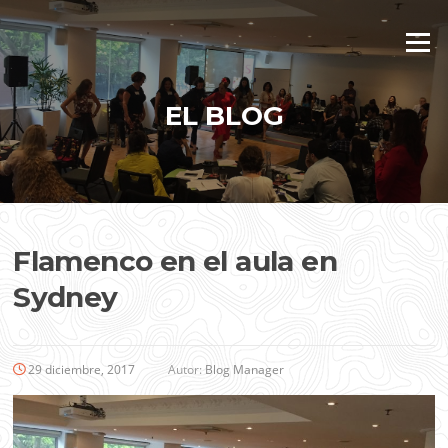
Saltar
al
Menú
contenido
EL BLOG
Flamenco en el aula en
Sydney
29 diciembre, 2017
Autor:
Blog Manager